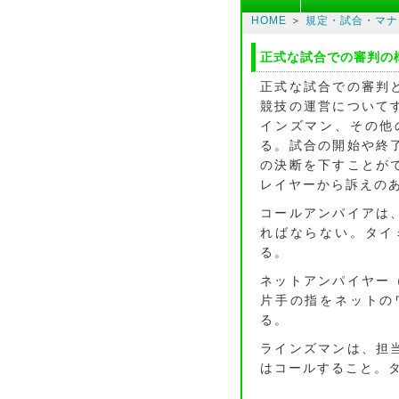
HOME
＞
規定・試合・マナ
正式な試合での審判の
正式な試合での審判
競技の運営について
インズマン、その他
る。試合の開始や終
の決断を下すことが
レイヤーから訴えの
コールアンパイアは
ればならない。タイ
る。
ネットアンパイヤー
片手の指をネットの
る。
ラインズマンは、担
はコールすること。